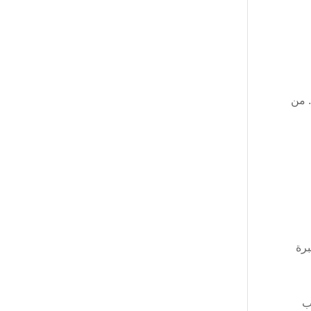
. من
برة
ب