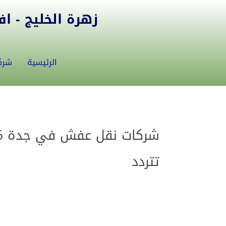
زهرة الخليج - افض
الرئيسية
شرك
تتردد