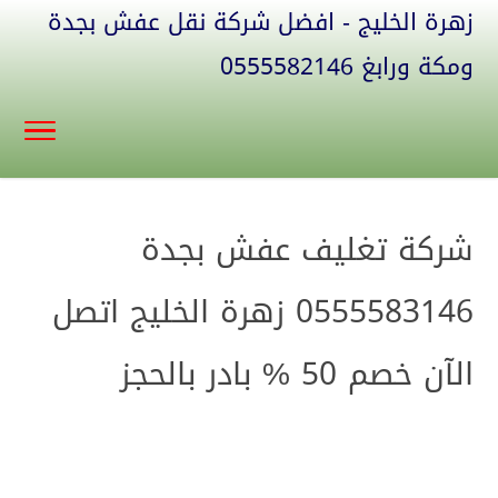
زهرة الخليج - افضل شركة نقل عفش بجدة
ومكة ورابغ 0555582146
شركة تغليف عفش بجدة
0555583146 زهرة الخليج اتصل
الآن خصم 50 % بادر بالحجز