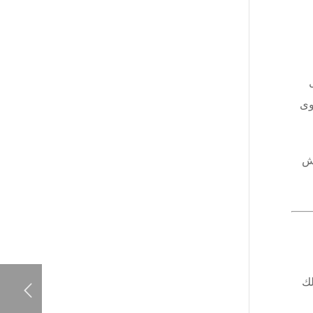
وى
فش
لك