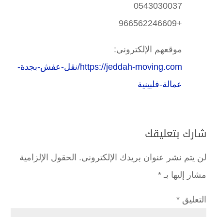
0543030037
+966562246609
موقعهم الإلكتروني:
https://jeddah-moving.com/نقل-عفش-بجدة-
عمالة-فلبينية
شارك بتعليقك
لن يتم نشر عنوان بريدك الإلكتروني.
الحقول الإلزامية
مشار إليها بـ
*
التعليق
*