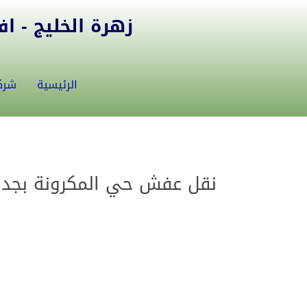
زهرة الخليج - افض
الرئيسية
شرك
نقل عفش حي المكرونة بجدة 0555583146 افضل شركات نقل ال