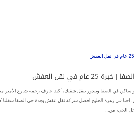
ة فلبينية رخيصة
لسعودية
ام في نقل العفش
ة نقل عفش بجدة حي الصفا 0555583146 لو ساكن في الصفا وبتدور تنقل شقتك، أكيد عارف زحمة شارع الأمير
. احنا في زهرة الخليج افضل شركة نقل عفش بجدة حي الصفا شغلنا ك