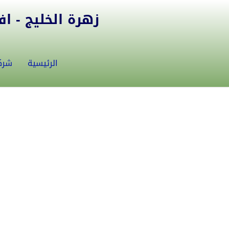
زهرة الخليج - افض
الرئيسية
شرك
mahmoud