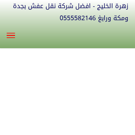
زهرة الخليج - افضل شركة نقل عفش بجدة
ومكة ورابغ 0555582146