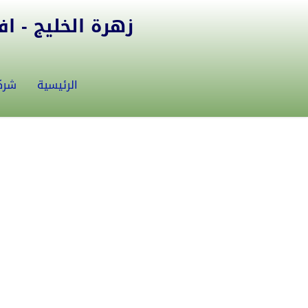
زهرة الخليج - افض
الرئيسية
شرك