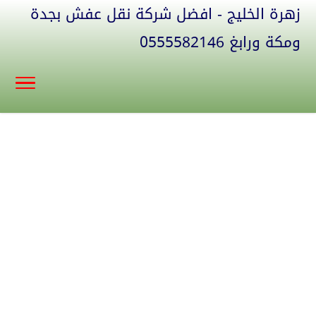
زهرة الخليج - افضل شركة نقل عفش بجدة
ومكة ورابغ 0555582146