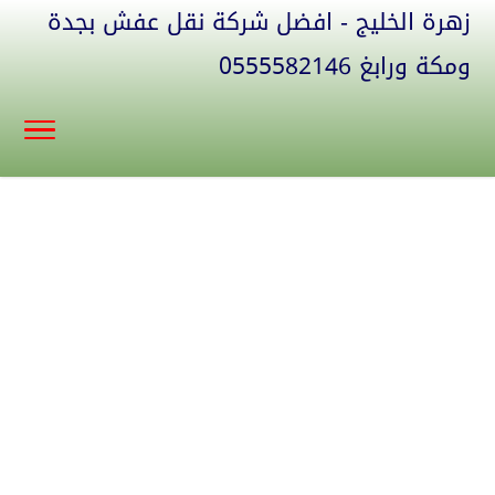
زهرة الخليج - افضل شركة نقل عفش بجدة
ومكة ورابغ 0555582146