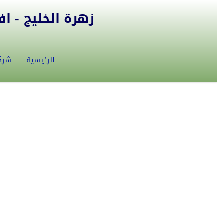
زهرة الخليج - افض
الرئيسية
شرك