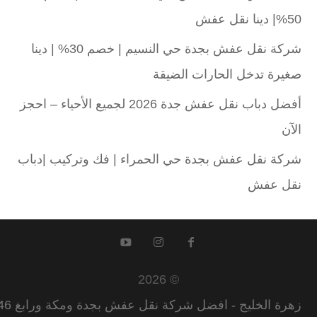
50%| دينا نقل عفش
شركة نقل عفش بجدة حي النسيم | خصم 30% | دينا
صغيرة تدخل الحارات الضيقة
أفضل دباب نقل عفش جدة 2026 لجميع الأحياء – احجز
الآن
شركة نقل عفش بجدة حي الحمراء | فك وتركيب |دباب
نقل عفش
© 2026
زهرة الخليج - افضل شركة نقل عفش بجدة ومكة ورابغ 0555582146