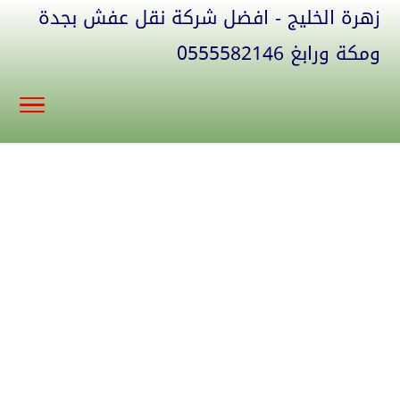
زهرة الخليج - افضل شركة نقل عفش بجدة
ومكة ورابغ 0555582146