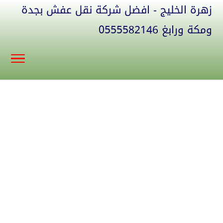
زهرة الخليج - افضل شركة نقل عفش بجدة
ومكة ورابغ 0555582146