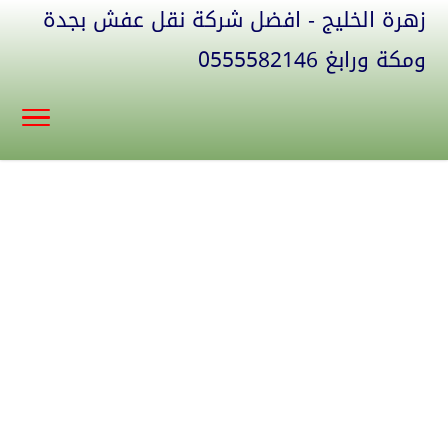
زهرة الخليج - افضل شركة نقل عفش بجدة
ومكة ورابغ 0555582146