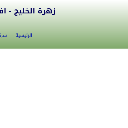
زهرة الخليج - افض
الرئيسية
شرك