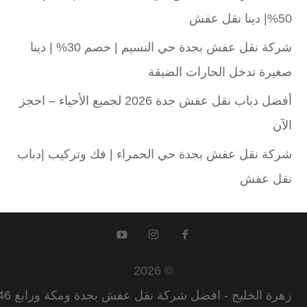
50%| دينا نقل عفش
شركة نقل عفش بجدة حي النسيم | خصم 30% | دينا
صغيرة تدخل الحارات الضيقة
أفضل دباب نقل عفش جدة 2026 لجميع الأحياء – احجز
الآن
شركة نقل عفش بجدة حي الحمراء | فك وتركيب |دباب
نقل عفش
© 2026
زهرة الخليج - افضل شركة نقل عفش بجدة ومكة ورابغ 0555582146