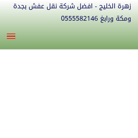
زهرة الخليج - افضل شركة نقل عفش بجدة
ومكة ورابغ 0555582146