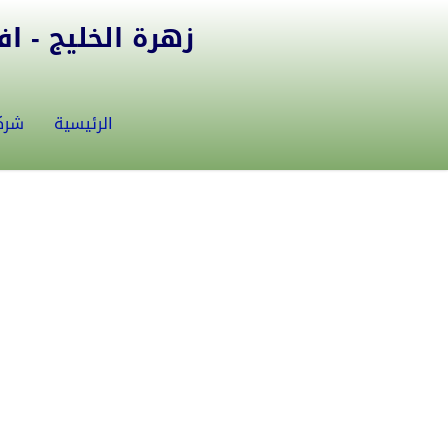
زهرة الخليج - افض
الرئيسية
شرك